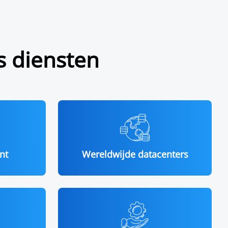
s diensten
nt
Wereldwijde datacenters