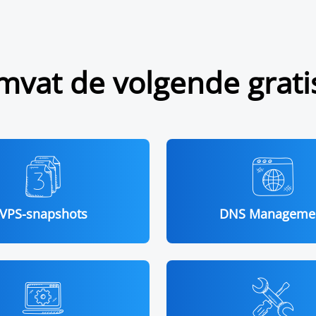
vat de volgende grati
VPS-snapshots
DNS Manageme