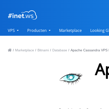
VPS
Producten
Marketplace
Looking G
Marketplace
Bitnami
Database
Apache Cassandra VPS 
/
/
/
/
A