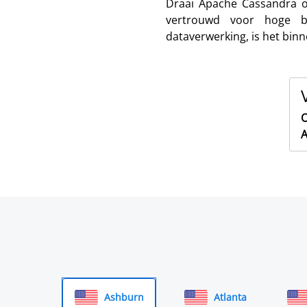
Draai Apache Cassandra o
vertrouwd voor hoge bes
dataverwerking, is het bin
O
A
Ashburn
Atlanta