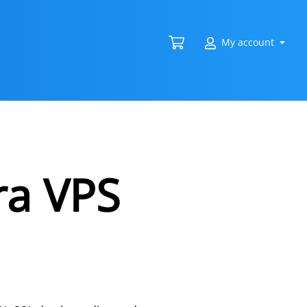
My account
ra VPS