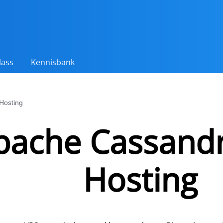
lass
Kennisbank
Hosting
pache Cassand
Hosting