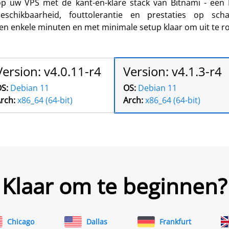
p uw VPS met de kant-en-klare stack van Bitnami - een
chikbaarheid, fouttolerantie en prestaties op scha
nen enkele minuten en met minimale setup klaar om uit te ro
Version: v4.0.11-r4
Version: v4.1.3-r4
S:
Debian 11
OS:
Debian 11
rch:
x86_64 (64-bit)
Arch:
x86_64 (64-bit)
Klaar om te beginnen?
Chicago
Dallas
Frankfurt