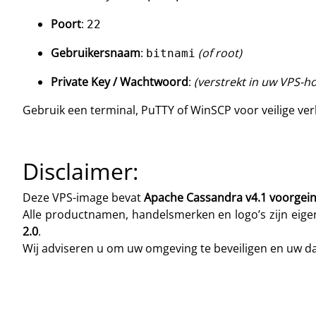
Poort
:
22
Gebruikersnaam
:
(of root)
bitnami
Private Key / Wachtwoord
:
(verstrekt in uw VPS-h
Gebruik een terminal, PuTTY of WinSCP voor veilige v
Disclaimer:
Deze VPS-image bevat
Apache Cassandra v4.1 voorgeins
Alle productnamen, handelsmerken en logo’s zijn eig
2.0
.
Wij adviseren u om uw omgeving te beveiligen en uw da