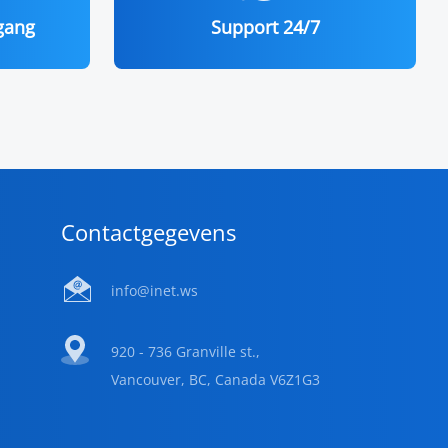
egang
Support 24/7
Contactgegevens
info@inet.ws
920 - 736 Granville st.,
Vancouver, BC, Canada V6Z1G3