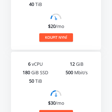
40
TiB
$20
/mo
KOUPIT NYNÍ
6
vCPU
12
GiB
180
GiB SSD
500
Mbit/s
50
TiB
$30
/mo