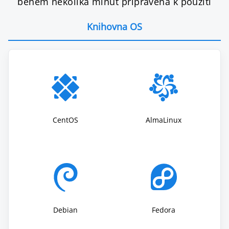
během několika minut připravena k použití
Knihovna OS
CentOS
AlmaLinux
Debian
Fedora