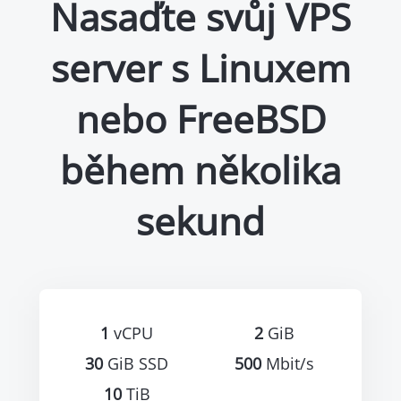
Nasaďte svůj VPS
server s Linuxem
nebo FreeBSD
během několika
sekund
1
vCPU
2
GiB
30
GiB SSD
500
Mbit/s
10
TiB