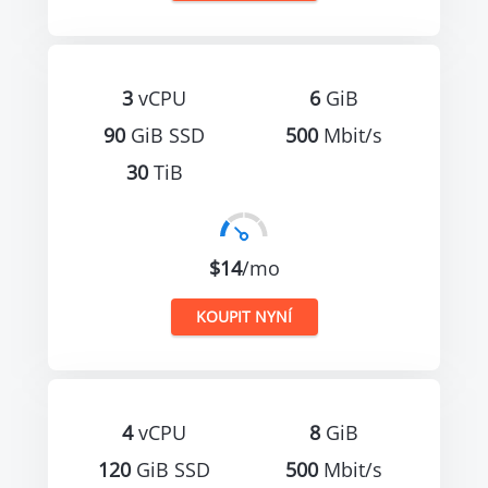
3
vCPU
6
GiB
90
GiB SSD
500
Mbit/s
30
TiB
$14
/mo
KOUPIT NYNÍ
4
vCPU
8
GiB
120
GiB SSD
500
Mbit/s