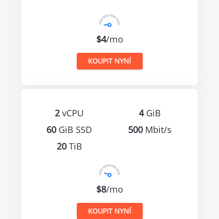
$4
/mo
KOUPIT NYNÍ
2
vCPU
4
GiB
60
GiB SSD
500
Mbit/s
20
TiB
$8
/mo
KOUPIT NYNÍ