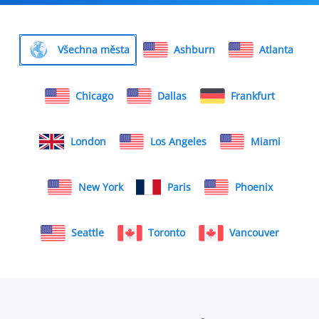
Všechna města
Ashburn
Atlanta
Chicago
Dallas
Frankfurt
London
Los Angeles
Miami
New York
Paris
Phoenix
Seattle
Toronto
Vancouver