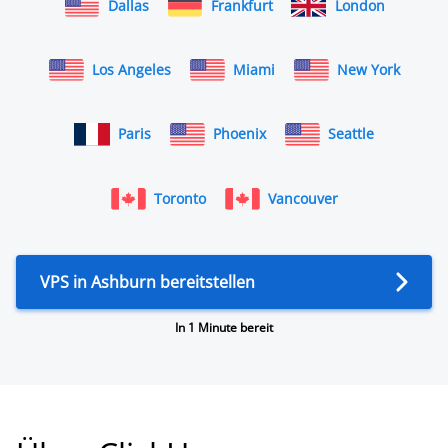
Dallas
Frankfurt
London
Los Angeles
Miami
New York
Paris
Phoenix
Seattle
Toronto
Vancouver
VPS in Ashburn bereitstellen
In 1 Minute bereit