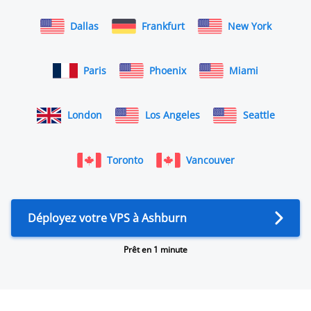
Dallas
Frankfurt
New York
Paris
Phoenix
Miami
London
Los Angeles
Seattle
Toronto
Vancouver
Déployez votre VPS à Ashburn
Prêt en 1 minute