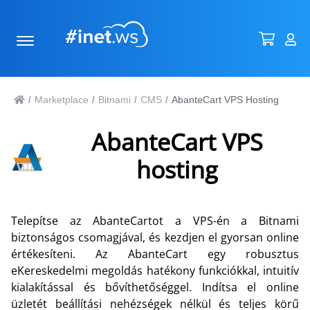
Marketplace
Bitnami
CMS
AbanteCart VPS Hosting
/
/
/
/
AbanteCart VPS
hosting
Telepítse az AbanteCartot a VPS-én a Bitnami
biztonságos csomagjával, és kezdjen el gyorsan online
értékesíteni. Az AbanteCart egy robusztus
eKereskedelmi megoldás hatékony funkciókkal, intuitív
kialakítással és bővíthetőséggel. Indítsa el online
üzletét beállítási nehézségek nélkül és teljes körű