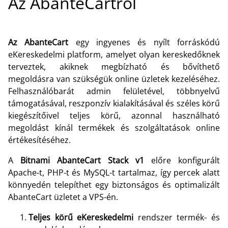
Az AbanteCartról
Az AbanteCart
egy ingyenes és nyílt forráskódú
eKereskedelmi platform, amelyet olyan kereskedőknek
terveztek, akiknek megbízható és bővíthető
megoldásra van szükségük online üzletek kezeléséhez.
Felhasználóbarát admin felületével, többnyelvű
támogatásával, reszponzív kialakításával és széles körű
kiegészítőivel teljes körű, azonnal használható
megoldást kínál termékek és szolgáltatások online
értékesítéséhez.
A
Bitnami AbanteCart Stack v1
előre konfigurált
Apache-t, PHP-t és MySQL-t tartalmaz, így percek alatt
könnyedén telepíthet egy biztonságos és optimalizált
AbanteCart üzletet a VPS-én.
Teljes körű eKereskedelmi
rendszer termék- és