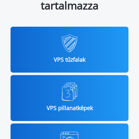
tartalmazza
VPS tűzfalak
VPS pillanatképek