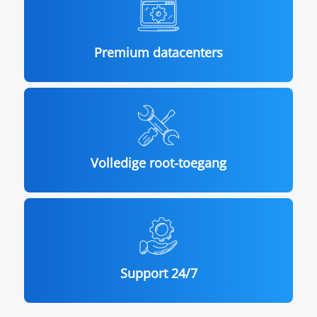
Premium datacenters
Volledige root-toegang
Support 24/7