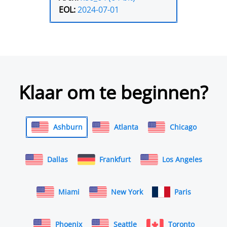
EOL:
2024-07-01
Klaar om te beginnen?
Ashburn
Atlanta
Chicago
Dallas
Frankfurt
Los Angeles
Miami
New York
Paris
Phoenix
Seattle
Toronto