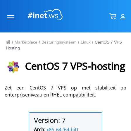
Marketplace
Besturingssysteem
Linux
CentOS 7 VPS
/
/
/
/
Hosting
CentOS 7 VPS-hosting
Zet een CentOS 7 VPS op met stabiliteit op
enterpriseniveau en RHEL-compatibiliteit.
Version: 7
Arch:
x86_64 (64-bit)