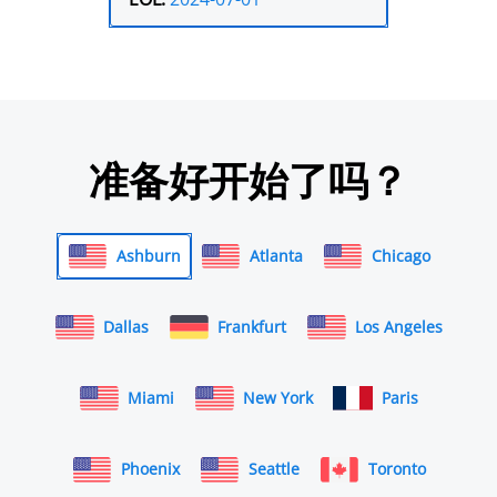
准备好开始了吗？
Ashburn
Atlanta
Chicago
Dallas
Frankfurt
Los Angeles
Miami
New York
Paris
Phoenix
Seattle
Toronto