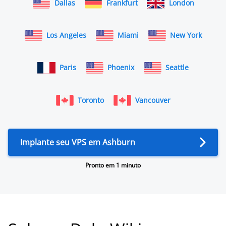
Dallas
Frankfurt
London
Los Angeles
Miami
New York
Paris
Phoenix
Seattle
Toronto
Vancouver
Implante seu VPS em Ashburn
Pronto em 1 minuto