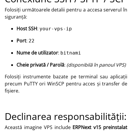
Folosiți următoarele detalii pentru a accesa serverul în
siguranță:
Host SSH
:
your-vps-ip
Port
:
22
Nume de utilizator
:
bitnami
Cheie privată / Parolă
:
(disponibilă în panoul VPS)
Folosiți instrumente bazate pe terminal sau aplicații
precum PuTTY ori WinSCP pentru acces și transfer de
fișiere.
Declinarea responsabilității:
Această imagine VPS include
ERPNext v15 preinstalat