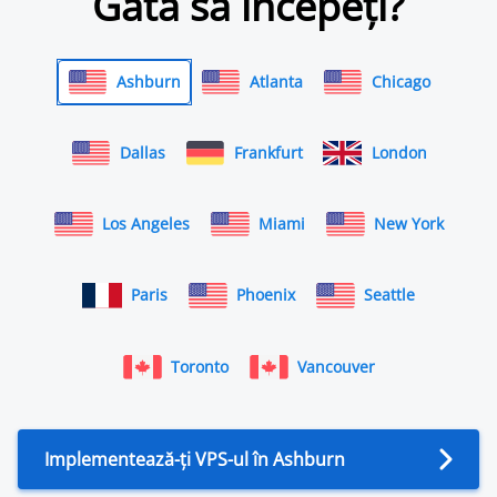
Gata să începeți?
Ashburn
Atlanta
Chicago
Dallas
Frankfurt
London
Los Angeles
Miami
New York
Paris
Phoenix
Seattle
Toronto
Vancouver
Implementează-ți VPS-ul în Ashburn