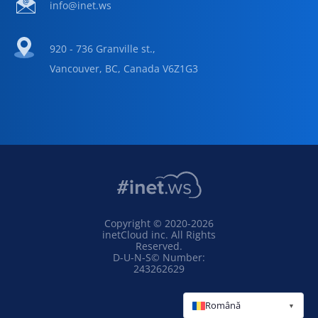
info@inet.ws
920 - 736 Granville st.,
Vancouver, BC, Canada V6Z1G3
Copyright © 2020-2026
inetCloud inc. All Rights
Reserved.
D-U-N-S© Number:
243262629
Română