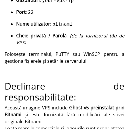
Gazdă SSH
:
your-vps-ip
Port
:
22
Nume utilizator
:
bitnami
Cheie privată / Parolă
:
(de la furnizorul tău de
VPS)
Folosește terminalul, PuTTY sau WinSCP pentru a
gestiona fișierele și setările serverului.
Declinare de
responsabilitate:
Această imagine VPS include
Ghost v5 preinstalat prin
Bitnami
și este furnizată fără modificări ale stivei
originale Bitnami.
Toate mărcile comerciale și logourile sunt proprietatea