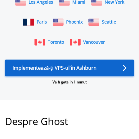
Los Angeles
Miami
New York
Paris
Phoenix
Seattle
Toronto
Vancouver
Implementează-ți VPS-ul în Ashburn
Va fi gata în 1 minut
Despre Ghost