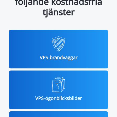
följande kostnadsfria
tjänster
VPS-brandväggar
VPS-ögonblicksbilder