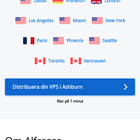
Dallas
Frankfurt
London
Los Angeles
Miami
New York
Paris
Phoenix
Seattle
Toronto
Vancouver
Distribuera din VPS i Ashburn
Klar på 1 minut