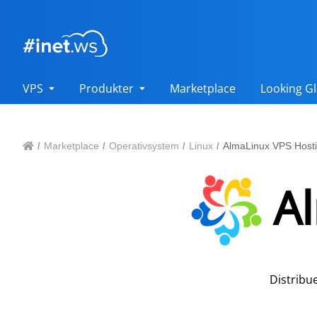
VPS
Produkter
Marketplace
Looking Gl
Marketplace
Operativsystem
Linux
AlmaLinux VPS Host
/
/
/
/
A
Distribu