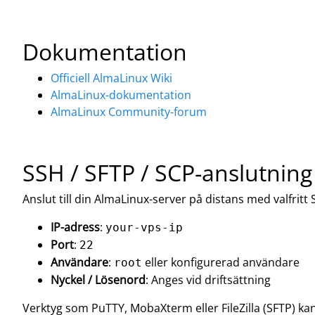
Dokumentation
Officiell AlmaLinux Wiki
AlmaLinux-dokumentation
AlmaLinux Community-forum
SSH / SFTP / SCP-anslutning
Anslut till din AlmaLinux-server på distans med valfritt
IP-adress
:
your-vps-ip
Port
:
22
Användare
:
eller konfigurerad användare
root
Nyckel / Lösenord
: Anges vid driftsättning
Verktyg som PuTTY, MobaXterm eller FileZilla (SFTP) ka