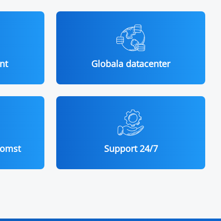
nt
Globala datacenter
komst
Support 24/7