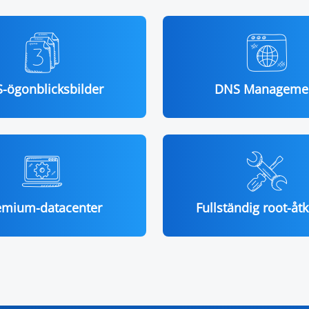
-ögonblicksbilder
DNS Manageme
emium-datacenter
Fullständig root-åt