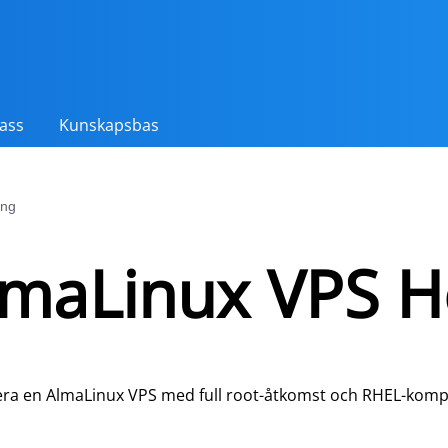
ass
Kunskapsbas
ing
lmaLinux VPS H
era en AlmaLinux VPS med full root-åtkomst och RHEL-kompat