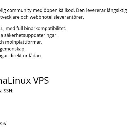
vlig community med öppen källkod. Den levererar långsikti
 utvecklare och webbhotellsleverantörer.
L, med full binärkompatibilitet.
ba säkerhetsuppdateringar.
och molnplattformar.
argemenskap.
gar direkt ur lådan.
lmaLinux VPS
ia SSH:
nel