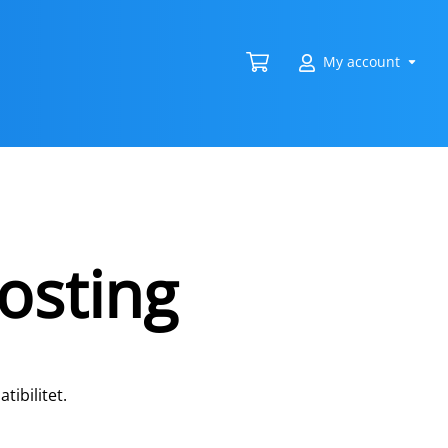
My account
osting
ibilitet.