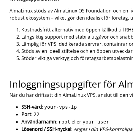
AlmaLinux stöds av AlmaLinux OS Foundation och en li
robust ekosystem – vilket gör den idealisk för företag,
Kostnadsfritt alternativ med öppen källkod till RHE
Långsiktig support med stabila utgåvor och snab
Lämplig för VPS, dedikerade servrar, containrar 
Stöds av en ideell stiftelse och en öppen utveckl
Stöder viktiga verktyg och företagsarbetsbelastnin
Inloggningsuppgifter för A
När du har driftsatt din AlmaLinux VPS, anslut till den v
SSH-värd
:
your-vps-ip
Port
:
22
Användarnamn
:
eller
root
your-user
Lösenord / SSH-nyckel
:
Anges i din VPS-kontrollpa