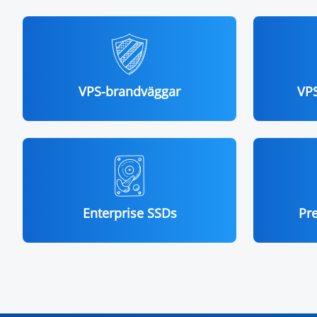
VPS-brandväggar
VPS
Enterprise SSDs
Pr