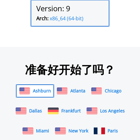
Version: 9
Arch:
x86_64 (64-bit)
准备好开始了吗？
Ashburn
Atlanta
Chicago
Dallas
Frankfurt
Los Angeles
Miami
New York
Paris