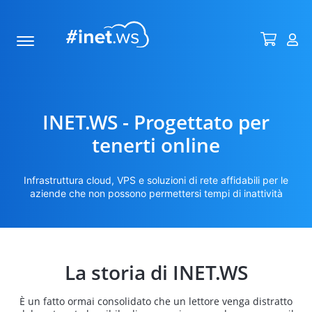
INET.WS - Progettato per
tenerti online
Infrastruttura cloud, VPS e soluzioni di rete affidabili per le
aziende che non possono permettersi tempi di inattività
La storia di INET.WS
È un fatto ormai consolidato che un lettore venga distratto