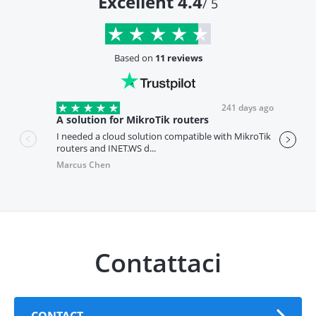
Excellent 4.4
/ 5
Based on
11 reviews
241 days ago
A solution for MikroTik routers
Adapt
I needed a cloud solution compatible with MikroTik
I've be
routers and INET.WS d...
months
Marcus Chen
Herbe
Contattaci