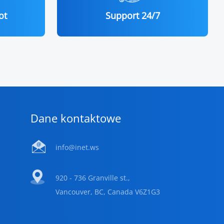
ot
Support 24/7
Dane kontaktowe
info@inet.ws
920 - 736 Granville st.,
Vancouver, BC, Canada V6Z1G3