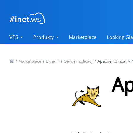
VPS
Produkty
Marketplace
Looking Gla
Marketplace
Bitnami
Serwer aplikacji
Apache Tomcat VP
/
/
/
/
Ap