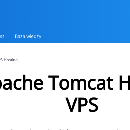
ss
Baza wiedzy
S Hosting
ache Tomcat H
VPS