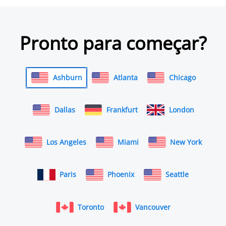
Pronto para começar?
Ashburn
Atlanta
Chicago
Dallas
Frankfurt
London
Los Angeles
Miami
New York
Paris
Phoenix
Seattle
Toronto
Vancouver