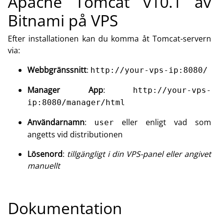
Apache Tomcat v10.1 av
Bitnami på VPS
Efter installationen kan du komma åt Tomcat-servern
via:
Webbgränssnitt
:
http://your-vps-ip:8080/
Manager App
:
http://your-vps-
ip:8080/manager/html
Användarnamn
:
eller enligt vad som
user
angetts vid distributionen
Lösenord
:
tillgängligt i din VPS-panel eller angivet
manuellt
Dokumentation