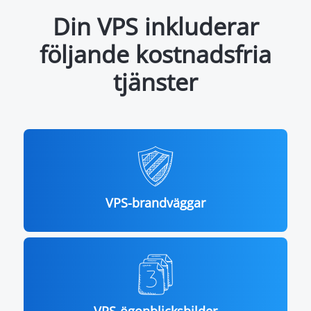
Din VPS inkluderar
följande kostnadsfria
tjänster
VPS-brandväggar
VPS-ögonblicksbilder