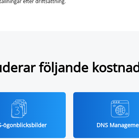
ällningar efter driftsättning.
uderar följande kostnads
-ögonblicksbilder
DNS Manageme