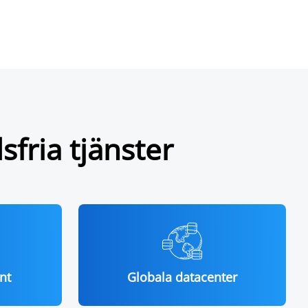
fria tjänster
nt
Globala datacenter