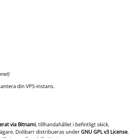
anel)
hantera din VPS-instans.
lerat via Bitnami
, tillhandahållet i befintligt skick.
 ägare. Dolibarr distribueras under
GNU GPL v3 License
.