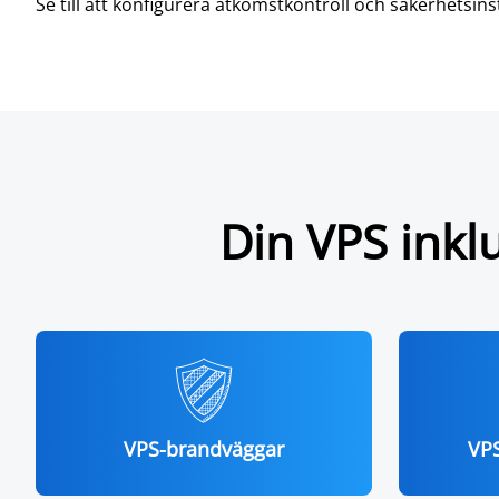
Se till att konfigurera åtkomstkontroll och säkerhetsinst
Din VPS inkl
VPS-brandväggar
VPS