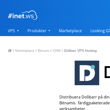
VPS
Produkter
Marketplace
Looking Gl
Marketplace
Bitnami
CRM
Dolibarr VPS Hosting
/
/
/
/
Distribuera Dolibarr på din
Bitnamis färdigpaketerade
verksamheter.