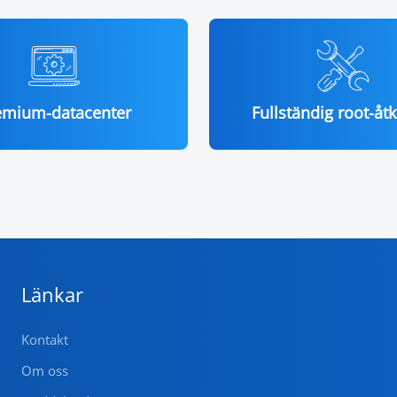
emium-datacenter
Fullständig root-åt
Länkar
Kontakt
Om oss