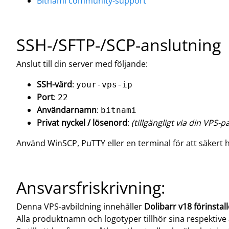
Bitnami community-support
SSH-/SFTP-/SCP-anslutning
Anslut till din server med följande:
SSH-värd
:
your-vps-ip
Port
:
22
Användarnamn
:
bitnami
Privat nyckel / lösenord
:
(tillgängligt via din VPS-p
Använd WinSCP, PuTTY eller en terminal för att säkert 
Ansvarsfriskrivning:
Denna VPS-avbildning innehåller
Dolibarr v18 förinstal
Alla produktnamn och logotyper tillhör sina respektive