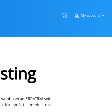
My account
sting
 en webbaserad ERP/CRM-svit.
da för små till medelstora