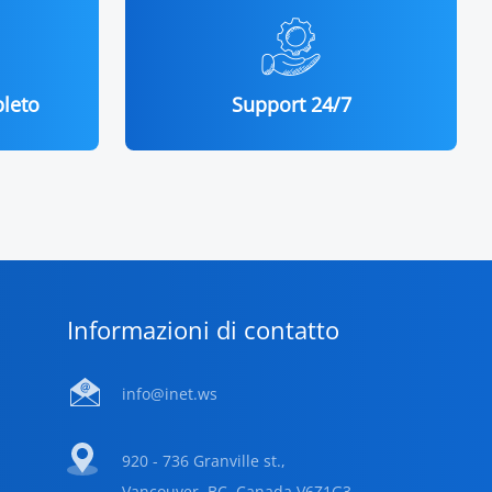
leto
Support 24/7
Informazioni di contatto
info@inet.ws
920 - 736 Granville st.,
Vancouver, BC, Canada V6Z1G3