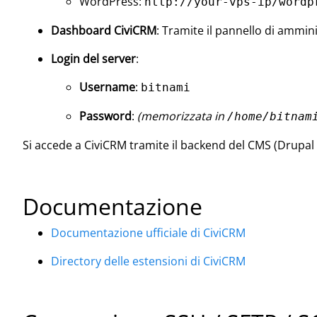
WordPress:
http://your-vps-ip/wordp
Dashboard CiviCRM
: Tramite il pannello di ammin
Login del server
:
Username
:
bitnami
Password
:
(memorizzata in
/home/bitnam
Si accede a CiviCRM tramite il backend del CMS (Drupal
Documentazione
Documentazione ufficiale di CiviCRM
Directory delle estensioni di CiviCRM