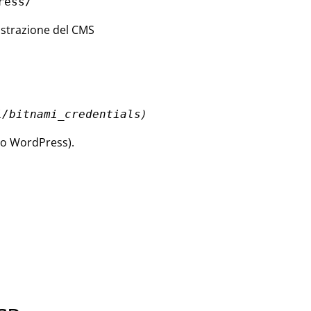
ress/
istrazione del CMS
)
i/bitnami_credentials
 o WordPress).