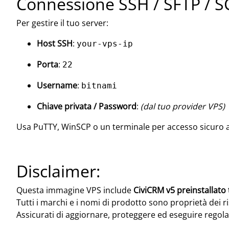
Connessione SSH / SFTP / S
Per gestire il tuo server:
Host SSH
:
your-vps-ip
Porta
:
22
Username
:
bitnami
Chiave privata / Password
:
(dal tuo provider VPS)
Usa PuTTY, WinSCP o un terminale per accesso sicuro al 
Disclaimer:
Questa immagine VPS include
CiviCRM v5 preinstallato
Tutti i marchi e i nomi di prodotto sono proprietà dei ri
Assicurati di aggiornare, proteggere ed eseguire rego