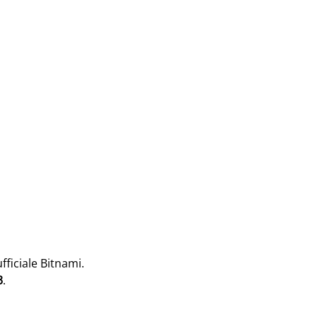
fficiale Bitnami.
3
.