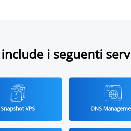
 include i seguenti servi
Snapshot VPS
DNS Manageme