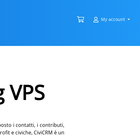
My account
g VPS
sto i contatti, i contributi,
ofit e civiche, CiviCRM è un