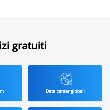
zi gratuiti
nt
Data center globali