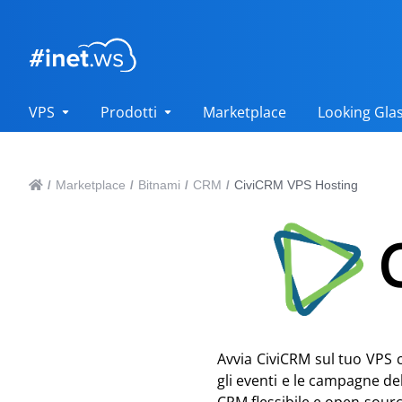
VPS
Prodotti
Marketplace
Looking Gla
Marketplace
Bitnami
CRM
CiviCRM VPS Hosting
/
/
/
/
Avvia CiviCRM sul tuo VPS co
gli eventi e le campagne de
CRM flessibile e open-sourc