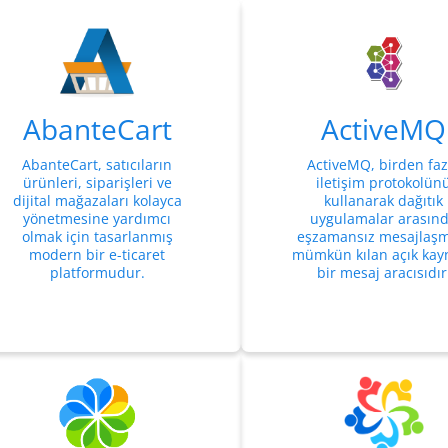
AbanteCart
ActiveMQ
AbanteCart, satıcıların
ActiveMQ, birden faz
ürünleri, siparişleri ve
iletişim protokolün
dijital mağazaları kolayca
kullanarak dağıtık
yönetmesine yardımcı
uygulamalar arasın
olmak için tasarlanmış
eşzamansız mesajlaşm
modern bir e-ticaret
mümkün kılan açık kayn
platformudur.
bir mesaj aracısıdır