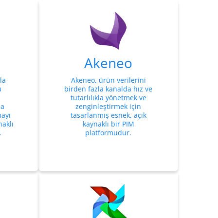
Akeneo
la
Akeneo, ürün verilerini
ü
birden fazla kanalda hız ve
tutarlılıkla yönetmek ve
da
zenginleştirmek için
ayı
tasarlanmış esnek, açık
aklı
kaynaklı bir PIM
.
platformudur.