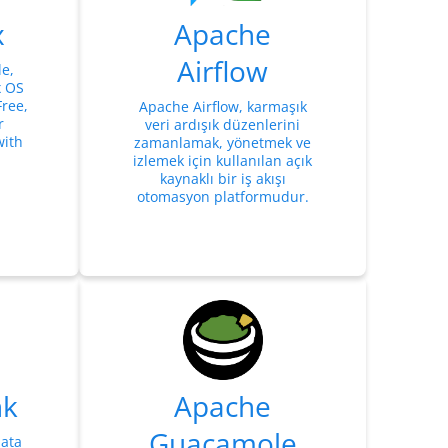
x
Apache
Airflow
le,
x OS
Free,
Apache Airflow, karmaşık
r
veri ardışık düzenlerini
with
zamanlamak, yönetmek ve
izlemek için kullanılan açık
kaynaklı bir iş akışı
otomasyon platformudur.
nk
Apache
Guacamole
hata