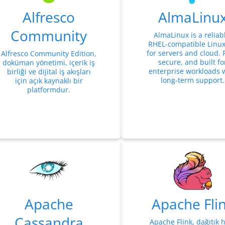
Alfresco
AlmaLinu
Community
AlmaLinux is a reliab
RHEL-compatible Linu
for servers and cloud. 
Alfresco Community Edition,
secure, and built fo
doküman yönetimi, içerik iş
enterprise workloads 
birliği ve dijital iş akışları
long-term support.
için açık kaynaklı bir
platformdur.
Apache
Apache Fli
Cassandra
Apache Flink, dağıtık 