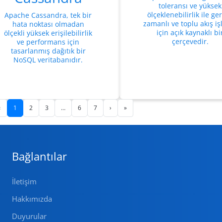
toleransı ve yüksek
ölçeklenebilirlik ile ge
Apache Cassandra, tek bir
zamanlı ve toplu akış i
hata noktası olmadan
için açık kaynaklı bi
ölçekli yüksek erişilebilirlik
çerçevedir.
ve performans için
tasarlanmış dağıtık bir
NoSQL veritabanıdır.
‹
1
2
3
…
6
7
›
»
Bağlantılar
İletişim
Hakkımızda
Duyurular