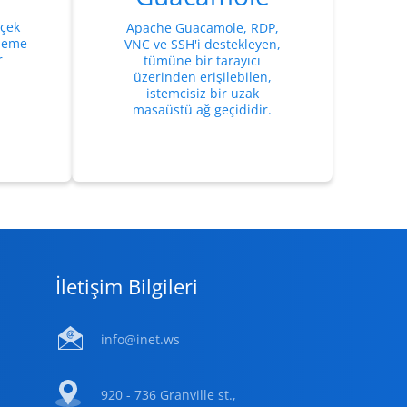
rçek
Apache Guacamole, RDP,
şleme
VNC ve SSH'i destekleyen,
r
tümüne bir tarayıcı
üzerinden erişilebilen,
istemcisiz bir uzak
masaüstü ağ geçididir.
İletişim Bilgileri
info@inet.ws
920 - 736 Granville st.,